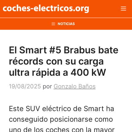
Saltar
M
al
contenido
NOTICIAS
El Smart #5 Brabus bate
récords con su carga
ultra rápida a 400 kW
19/08/2025
por
Gonzalo Baños
Este SUV eléctrico de Smart ha
conseguido posicionarse como
uno de los coches con la mayor