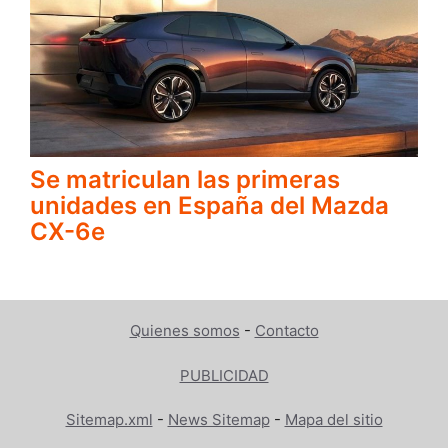
Se matriculan las primeras
unidades en España del Mazda
CX-6e
Quienes somos
-
Contacto
PUBLICIDAD
Sitemap.xml
-
News Sitemap
-
Mapa del sitio