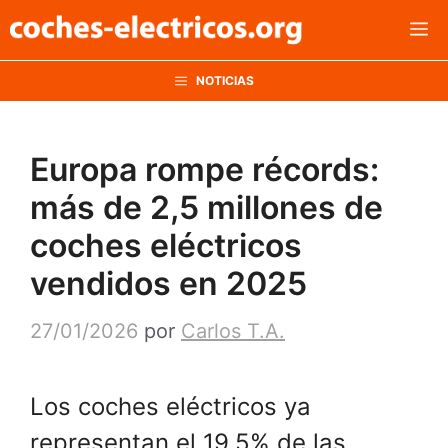
Saltar
M
al
contenido
NOTICIAS
Europa rompe récords:
más de 2,5 millones de
coches eléctricos
vendidos en 2025
27/01/2026
por
Carlos T.A.
Los coches eléctricos ya
representan el 19,5% de las