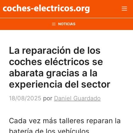
Saltar
M
al
contenido
NOTICIAS
La reparación de los
coches eléctricos se
abarata gracias a la
experiencia del sector
18/08/2025
por
Daniel Guardado
Cada vez más talleres reparan la
batería de los vehículos