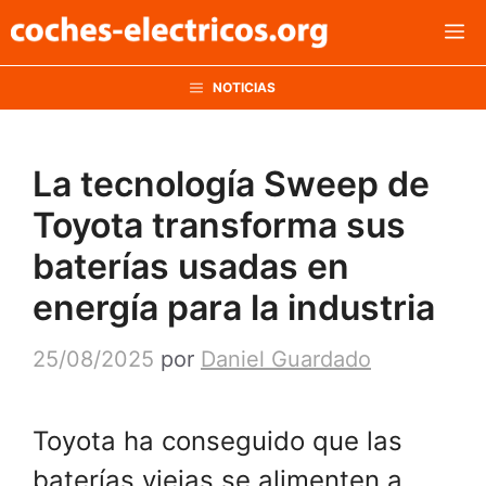
Saltar
M
al
contenido
NOTICIAS
La tecnología Sweep de
Toyota transforma sus
baterías usadas en
energía para la industria
25/08/2025
por
Daniel Guardado
Toyota ha conseguido que las
baterías viejas se alimenten a