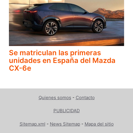
Se matriculan las primeras
unidades en España del Mazda
CX-6e
Quienes somos
-
Contacto
PUBLICIDAD
Sitemap.xml
-
News Sitemap
-
Mapa del sitio