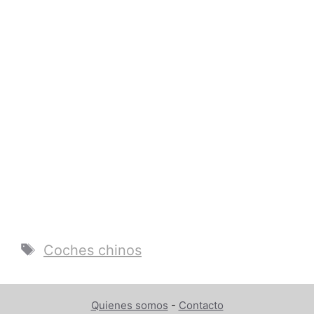
Etiquetas
Coches chinos
Quienes somos
-
Contacto