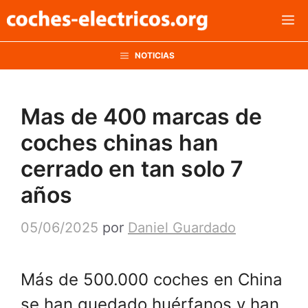
Saltar
M
al
contenido
NOTICIAS
Mas de 400 marcas de
coches chinas han
cerrado en tan solo 7
años
05/06/2025
por
Daniel Guardado
Más de 500.000 coches en China
se han quedado huérfanos y han