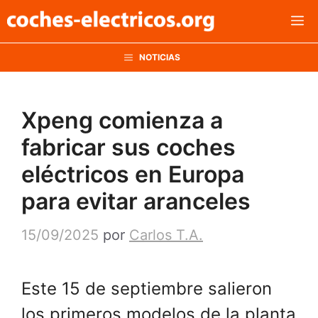
Saltar
M
al
contenido
NOTICIAS
Xpeng comienza a
fabricar sus coches
eléctricos en Europa
para evitar aranceles
15/09/2025
por
Carlos T.A.
Este 15 de septiembre salieron
los primeros modelos de la planta