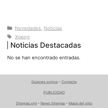
Categorías
Novedades
,
Noticias
Etiquetas
Xpeng
Noticias Destacadas
No se han encontrado entradas.
Quienes somos
-
Contacto
PUBLICIDAD
Sitemap.xml
-
News Sitemap
-
Mapa del sitio