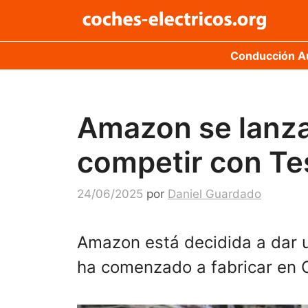
Saltar
al
contenido
Conducción 
Amazon se lanza 
competir con Te
24/06/2025
por
Daniel Guardado
Amazon está decidida a dar un
ha comenzado a fabricar en C