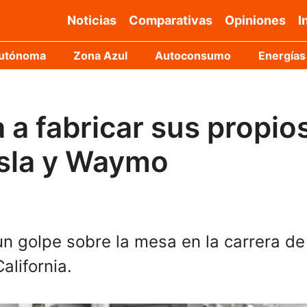
Noticias
Comparativas
Opiniones
I
Autónoma
Zona Azul
Autoconsumo
Energías
a fabricar sus propio
sla y Waymo
 golpe sobre la mesa en la carrera de 
alifornia.