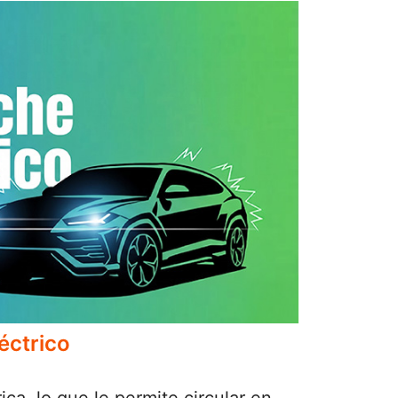
éctrico