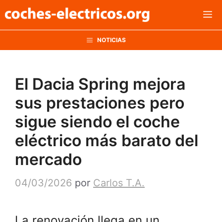
Saltar
M
al
contenido
NOTICIAS
El Dacia Spring mejora
sus prestaciones pero
sigue siendo el coche
eléctrico más barato del
mercado
04/03/2026
por
Carlos T.A.
La renovación llega en un