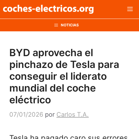
Saltar
M
al
contenido
NOTICIAS
BYD aprovecha el
pinchazo de Tesla para
conseguir el liderato
mundial del coche
eléctrico
07/01/2026
por
Carlos T.A.
Tesla ha pagado caro sus errores