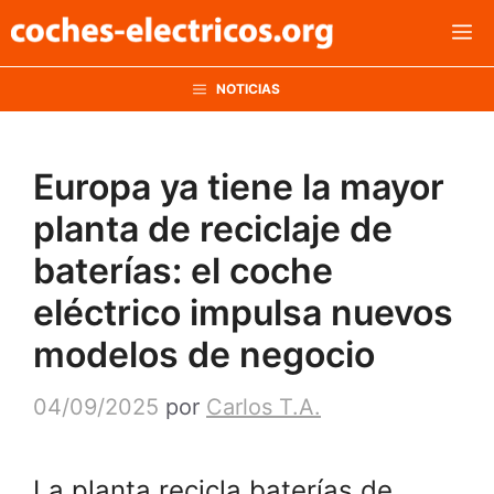
Saltar
M
al
contenido
NOTICIAS
Europa ya tiene la mayor
planta de reciclaje de
baterías: el coche
eléctrico impulsa nuevos
modelos de negocio
04/09/2025
por
Carlos T.A.
La planta recicla baterías de