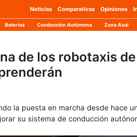
Noticias
Comparativas
Opiniones
I
Baterías
Conducción Autónoma
Zona Azul
a de los robotaxis de
rprenderán
ndo la puesta en marcha desde hace u
ejorar su sistema de conducción autóno