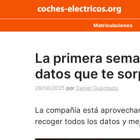
Saltar
al
contenido
Matriculaciones
La primera seman
datos que te so
28/06/2025
por
Daniel Guardado
La compañía está aprovecha
recoger todos los datos y m