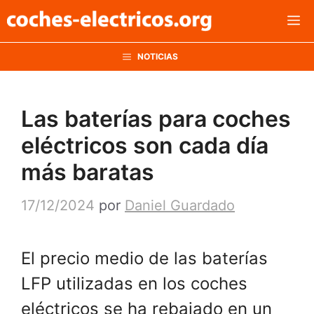
Saltar
M
al
contenido
NOTICIAS
Las baterías para coches
eléctricos son cada día
más baratas
17/12/2024
por
Daniel Guardado
El precio medio de las baterías
LFP utilizadas en los coches
eléctricos se ha rebajado en un