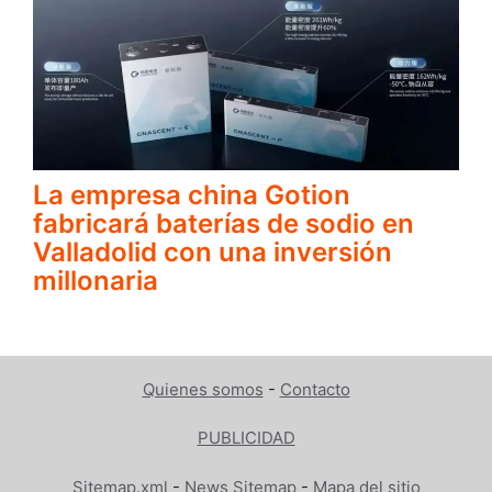
La empresa china Gotion
fabricará baterías de sodio en
Valladolid con una inversión
millonaria
Quienes somos
-
Contacto
PUBLICIDAD
Sitemap.xml
-
News Sitemap
-
Mapa del sitio