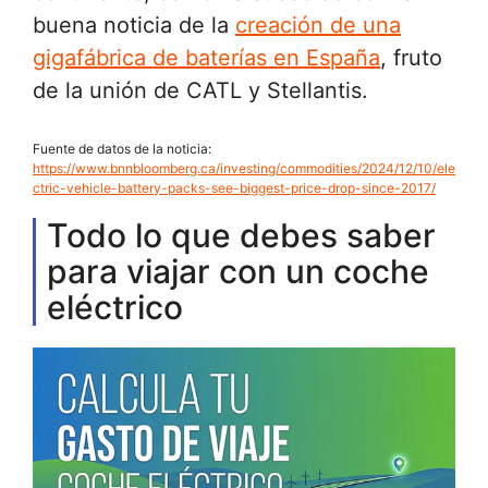
buena noticia de la
creación de una
gigafábrica de baterías en España
, fruto
de la unión de CATL y Stellantis.
Fuente de datos de la noticia:
https://www.bnnbloomberg.ca/investing/commodities/2024/12/10/ele
ctric-vehicle-battery-packs-see-biggest-price-drop-since-2017/
Todo lo que debes saber
para viajar con un coche
eléctrico