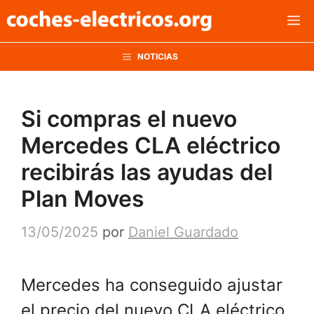
Saltar
M
al
contenido
NOTICIAS
Si compras el nuevo
Mercedes CLA eléctrico
recibirás las ayudas del
Plan Moves
13/05/2025
por
Daniel Guardado
Mercedes ha conseguido ajustar
el precio del nuevo CLA eléctrico