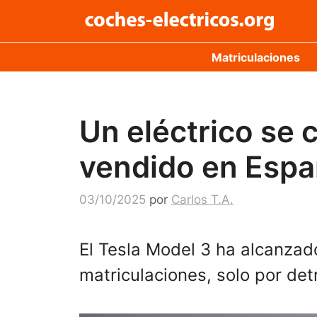
Saltar
al
contenido
Matriculaciones
Un eléctrico se
vendido en Espa
03/10/2025
por
Carlos T.A.
El Tesla Model 3 ha alcanzad
matriculaciones, solo por det