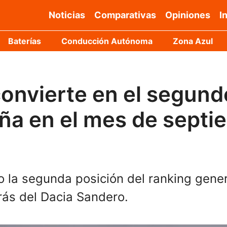
Noticias
Comparativas
Opiniones
I
Baterías
Conducción Autónoma
Zona Azul
 convierte en el segun
ña en el mes de septi
o la segunda posición del ranking gener
rás del Dacia Sandero.