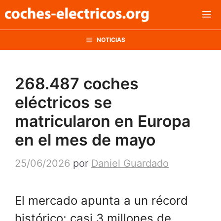
Saltar
M
al
contenido
NOTICIAS
268.487 coches
eléctricos se
matricularon en Europa
en el mes de mayo
25/06/2026
por
Daniel Guardado
El mercado apunta a un récord
histórico: casi 3 millones de