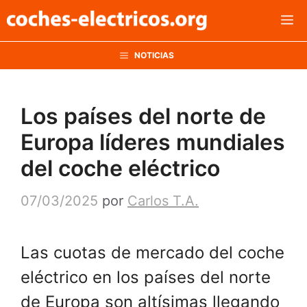
Saltar
M
al
contenido
NOTICIAS
Los países del norte de
Europa líderes mundiales
del coche eléctrico
07/03/2025
por
Carlos T.A.
Las cuotas de mercado del coche
eléctrico en los países del norte
de Europa son altísimas llegando