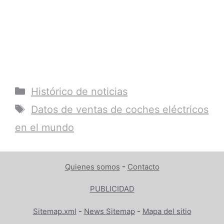
Categorías
Histórico de noticias
Etiquetas
Datos de ventas de coches eléctricos
en el mundo
Quienes somos
-
Contacto
PUBLICIDAD
Sitemap.xml
-
News Sitemap
-
Mapa del sitio